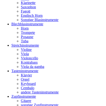
Klarinette
Saxophon
Fagott
Englisch Horn
Sonstige Blasinstrumente
Blechblasinstrumente
Horn
Trompete
Posaune
Tuba
Streichinstrumente
Violine
Viola
Violoncello
Kontrabass
Viola da gamba
Tasteninstrumente
Klavier
Orgel
Keyboard
Cembalo
andere Tasteninstrumente
Zupfinstrumente
Gitarre
sonstige Zupfinstrumente