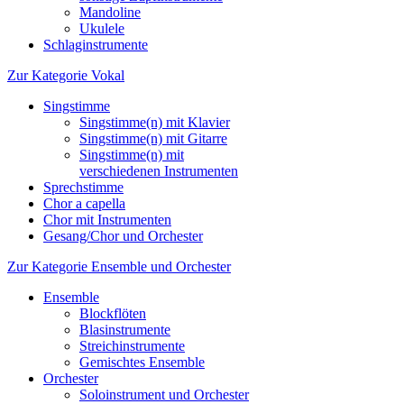
Mandoline
Ukulele
Schlaginstrumente
Zur Kategorie Vokal
Singstimme
Singstimme(n) mit Klavier
Singstimme(n) mit Gitarre
Singstimme(n) mit
verschiedenen Instrumenten
Sprechstimme
Chor a capella
Chor mit Instrumenten
Gesang/Chor und Orchester
Zur Kategorie Ensemble und Orchester
Ensemble
Blockflöten
Blasinstrumente
Streichinstrumente
Gemischtes Ensemble
Orchester
Soloinstrument und Orchester