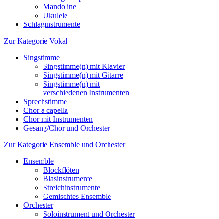
Mandoline
Ukulele
Schlaginstrumente
Zur Kategorie Vokal
Singstimme
Singstimme(n) mit Klavier
Singstimme(n) mit Gitarre
Singstimme(n) mit
verschiedenen Instrumenten
Sprechstimme
Chor a capella
Chor mit Instrumenten
Gesang/Chor und Orchester
Zur Kategorie Ensemble und Orchester
Ensemble
Blockflöten
Blasinstrumente
Streichinstrumente
Gemischtes Ensemble
Orchester
Soloinstrument und Orchester