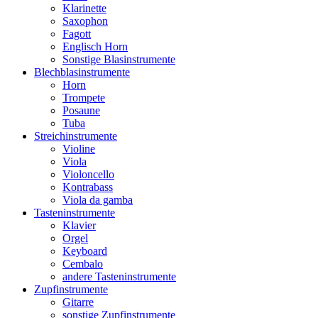
Klarinette
Saxophon
Fagott
Englisch Horn
Sonstige Blasinstrumente
Blechblasinstrumente
Horn
Trompete
Posaune
Tuba
Streichinstrumente
Violine
Viola
Violoncello
Kontrabass
Viola da gamba
Tasteninstrumente
Klavier
Orgel
Keyboard
Cembalo
andere Tasteninstrumente
Zupfinstrumente
Gitarre
sonstige Zupfinstrumente