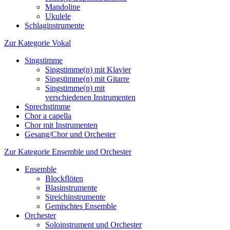
Mandoline
Ukulele
Schlaginstrumente
Zur Kategorie Vokal
Singstimme
Singstimme(n) mit Klavier
Singstimme(n) mit Gitarre
Singstimme(n) mit
verschiedenen Instrumenten
Sprechstimme
Chor a capella
Chor mit Instrumenten
Gesang/Chor und Orchester
Zur Kategorie Ensemble und Orchester
Ensemble
Blockflöten
Blasinstrumente
Streichinstrumente
Gemischtes Ensemble
Orchester
Soloinstrument und Orchester