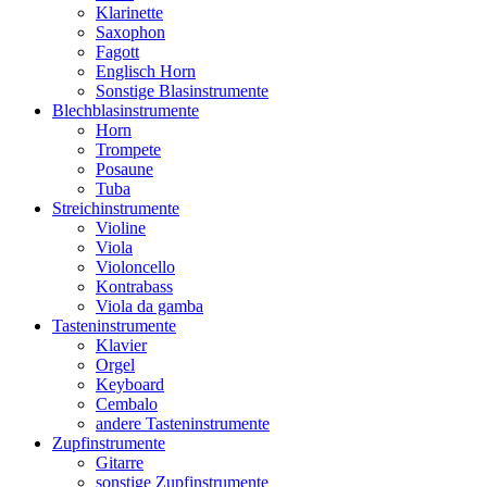
Klarinette
Saxophon
Fagott
Englisch Horn
Sonstige Blasinstrumente
Blechblasinstrumente
Horn
Trompete
Posaune
Tuba
Streichinstrumente
Violine
Viola
Violoncello
Kontrabass
Viola da gamba
Tasteninstrumente
Klavier
Orgel
Keyboard
Cembalo
andere Tasteninstrumente
Zupfinstrumente
Gitarre
sonstige Zupfinstrumente