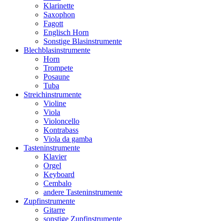
Klarinette
Saxophon
Fagott
Englisch Horn
Sonstige Blasinstrumente
Blechblasinstrumente
Horn
Trompete
Posaune
Tuba
Streichinstrumente
Violine
Viola
Violoncello
Kontrabass
Viola da gamba
Tasteninstrumente
Klavier
Orgel
Keyboard
Cembalo
andere Tasteninstrumente
Zupfinstrumente
Gitarre
sonstige Zupfinstrumente