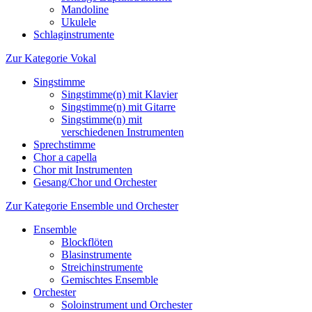
Mandoline
Ukulele
Schlaginstrumente
Zur Kategorie Vokal
Singstimme
Singstimme(n) mit Klavier
Singstimme(n) mit Gitarre
Singstimme(n) mit
verschiedenen Instrumenten
Sprechstimme
Chor a capella
Chor mit Instrumenten
Gesang/Chor und Orchester
Zur Kategorie Ensemble und Orchester
Ensemble
Blockflöten
Blasinstrumente
Streichinstrumente
Gemischtes Ensemble
Orchester
Soloinstrument und Orchester