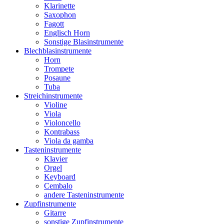
Klarinette
Saxophon
Fagott
Englisch Horn
Sonstige Blasinstrumente
Blechblasinstrumente
Horn
Trompete
Posaune
Tuba
Streichinstrumente
Violine
Viola
Violoncello
Kontrabass
Viola da gamba
Tasteninstrumente
Klavier
Orgel
Keyboard
Cembalo
andere Tasteninstrumente
Zupfinstrumente
Gitarre
sonstige Zupfinstrumente