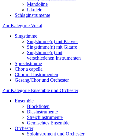
Mandoline
Ukulele
Schlaginstrumente
Zur Kategorie Vokal
Singstimme
Singstimme(n) mit Klavier
Singstimme(n) mit Gitarre
Singstimme(n) mit
verschiedenen Instrumenten
Sprechstimme
Chor a capella
Chor mit Instrumenten
Gesang/Chor und Orchester
Zur Kategorie Ensemble und Orchester
Ensemble
Blockflöten
Blasinstrumente
Streichinstrumente
Gemischtes Ensemble
Orchester
Soloinstrument und Orchester