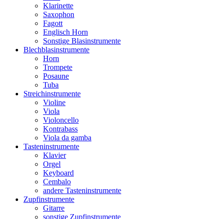
Klarinette
Saxophon
Fagott
Englisch Horn
Sonstige Blasinstrumente
Blechblasinstrumente
Horn
Trompete
Posaune
Tuba
Streichinstrumente
Violine
Viola
Violoncello
Kontrabass
Viola da gamba
Tasteninstrumente
Klavier
Orgel
Keyboard
Cembalo
andere Tasteninstrumente
Zupfinstrumente
Gitarre
sonstige Zupfinstrumente