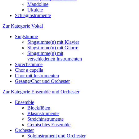
Mandoline
Ukulele
Schlaginstrumente
Zur Kategorie Vokal
Singstimme
Singstimme(n) mit Klavier
Singstimme(n) mit Gitarre
Singstimme(n) mit
verschiedenen Instrumenten
Sprechstimme
Chor a capella
Chor mit Instrumenten
Gesang/Chor und Orchester
Zur Kategorie Ensemble und Orchester
Ensemble
Blockflöten
Blasinstrumente
Streichinstrumente
Gemischtes Ensemble
Orchester
Soloinstrument und Orchester