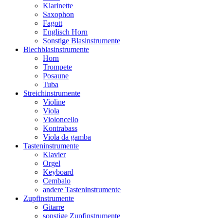
Klarinette
Saxophon
Fagott
Englisch Horn
Sonstige Blasinstrumente
Blechblasinstrumente
Horn
Trompete
Posaune
Tuba
Streichinstrumente
Violine
Viola
Violoncello
Kontrabass
Viola da gamba
Tasteninstrumente
Klavier
Orgel
Keyboard
Cembalo
andere Tasteninstrumente
Zupfinstrumente
Gitarre
sonstige Zupfinstrumente