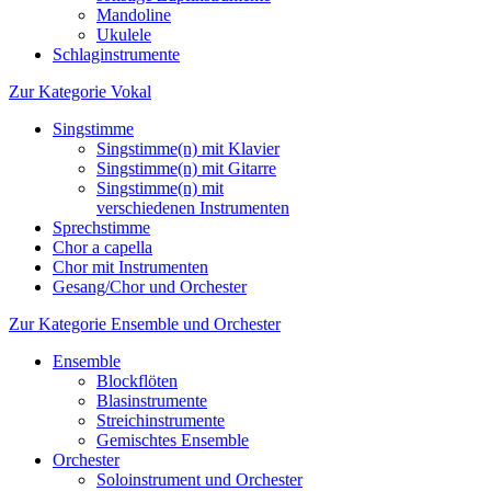
Mandoline
Ukulele
Schlaginstrumente
Zur Kategorie Vokal
Singstimme
Singstimme(n) mit Klavier
Singstimme(n) mit Gitarre
Singstimme(n) mit
verschiedenen Instrumenten
Sprechstimme
Chor a capella
Chor mit Instrumenten
Gesang/Chor und Orchester
Zur Kategorie Ensemble und Orchester
Ensemble
Blockflöten
Blasinstrumente
Streichinstrumente
Gemischtes Ensemble
Orchester
Soloinstrument und Orchester