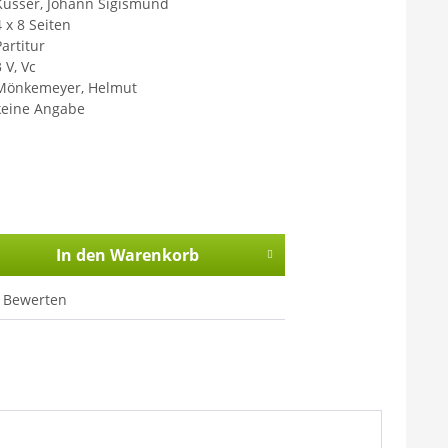
Kusser, Johann Sigismund
4 x 8 Seiten
Partitur
 V, Vc
Mönkemeyer, Helmut
keine Angabe
In den
Warenkorb
Bewerten