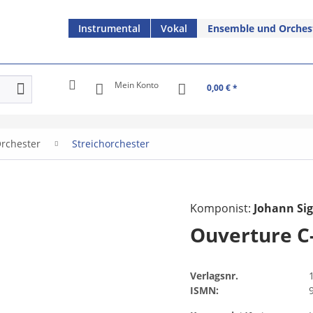
Instrumental
Vokal
Ensemble und Orches
Mein Konto
0,00 € *
rchester
Streichorchester
Komponist:
Johann Si
Ouverture C
Verlagsnr.
ISMN: