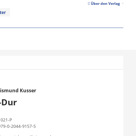
Über den Verlag
ter
gismund Kusser
-Dur
1021-P
979-0-2044-9157-5