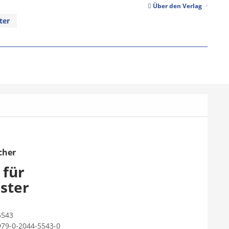
Über den Verlag
ter
cher
 für
ster
5543
979-0-2044-5543-0