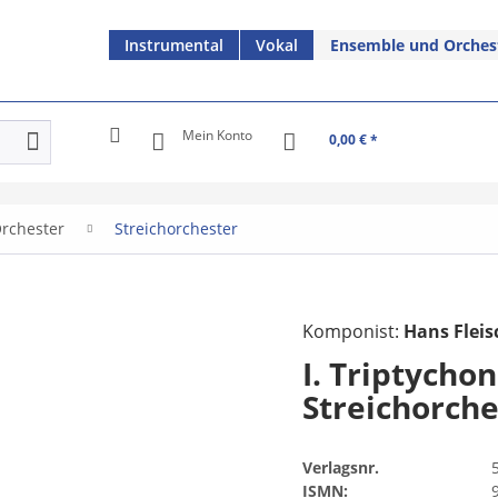
Instrumental
Vokal
Ensemble und Orches
Mein Konto
0,00 € *
rchester
Streichorchester
Komponist:
Hans Fleis
I. Triptychon
Streichorche
Verlagsnr.
ISMN: