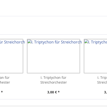
hon für
I. Triptychon für
I. Tri
hester
Streichorchester
Strei
 *
3,00 € *
3