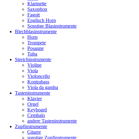
Klarinette
Saxophon
Fagott
Englisch Horn
Sonstige Blasinstrumente
Blechblasinstrumente
Horn
Trompete
Posaune
Tuba
Streichinstrumente
Violine
Viola
Violoncello
Kontrabass
Viola da gamba
Tasteninstrumente
Klavier
Orgel
Keyboard
Cembalo
andere Tasteninstrumente
Zupfinstrumente
Gitarre
sonstige Zupfinstrumente