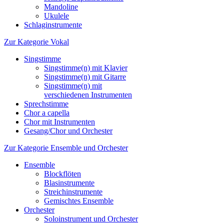
Mandoline
Ukulele
Schlaginstrumente
Zur Kategorie Vokal
Singstimme
Singstimme(n) mit Klavier
Singstimme(n) mit Gitarre
Singstimme(n) mit
verschiedenen Instrumenten
Sprechstimme
Chor a capella
Chor mit Instrumenten
Gesang/Chor und Orchester
Zur Kategorie Ensemble und Orchester
Ensemble
Blockflöten
Blasinstrumente
Streichinstrumente
Gemischtes Ensemble
Orchester
Soloinstrument und Orchester