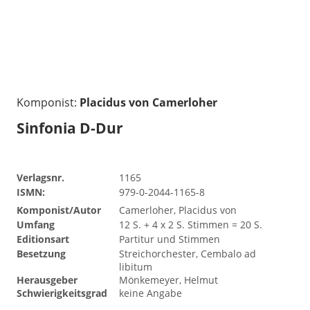
Komponist:
Placidus von Camerloher
Sinfonia D-Dur
Verlagsnr.
1165
ISMN:
979-0-2044-1165-8
Komponist/Autor
Camerloher, Placidus von
Umfang
12 S. + 4 x 2 S. Stimmen = 20 S.
Editionsart
Partitur und Stimmen
Besetzung
Streichorchester, Cembalo ad
libitum
Herausgeber
Mönkemeyer, Helmut
Schwierigkeitsgrad
keine Angabe