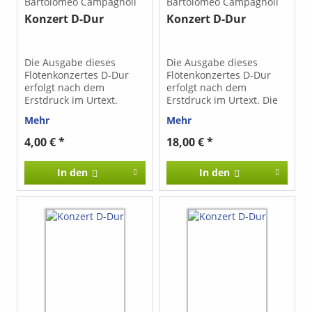
Bartolomeo Campagnoli
Bartolomeo Campagnoli
Konzert D-Dur
Konzert D-Dur
Die Ausgabe dieses
Die Ausgabe dieses
Flötenkonzertes D-Dur
Flötenkonzertes D-Dur
erfolgt nach dem
erfolgt nach dem
Erstdruck im Urtext.
Erstdruck im Urtext. Die
Stimmen sind einzeln
Mehr
Mehr
erhältlich.
4,00 € *
18,00 € *
In den
In den