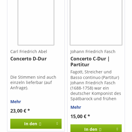
Carl Friedrich Abel
Johann Friedrich Fasch
Concerto D-Dur
Concerto C-Dur |
Partitur
Fagott, Streicher und
Die Stimmen sind auch
Basso continuo (Partitur)
einzeln lieferbar (auf
Johann Friedrich Fasch
Anfrage).
(1688-1758) war ein
deutscher Komponist des
Spätbarock und frühen
Mehr
galanten Stils, der
Mehr
besonders für seine
23,00 € *
Orchester- und
15,00 € *
Kirchenmusik geschätzt
In den
wird. Sein Concerto C-
In den
Dur für Fagott, Streicher