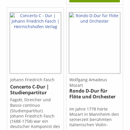
und Basso continuo
gehört zu den wichtigen
solistischen Werken des
Barockrepertoires für
Fagott. Inhalt: Allegro
Largo Allegro
Johann Friedrich Fasch
Wolfgang Amadeus
Mozart
Concerto C-Dur |
Rondo D-Dur für
Studienpartitur
Flöte und Orchester
Fagott, Streicher und
Basso continuo
Im Jahre 1778 hörte
(Studienpartítur)
Mozart in Mannheim den
Johann Friedrich Fasch
seinerzeit berühmten
(1688-1758) war ein
italienischen Violin-
deutscher Komponist des
Virtuosen Gaëtano