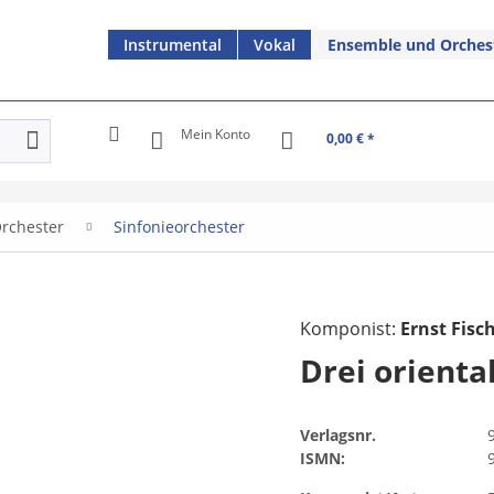
Instrumental
Vokal
Ensemble und Orches
Mein Konto
0,00 € *
rchester
Sinfonieorchester
Komponist:
Ernst Fisc
Drei orienta
Verlagsnr.
ISMN: