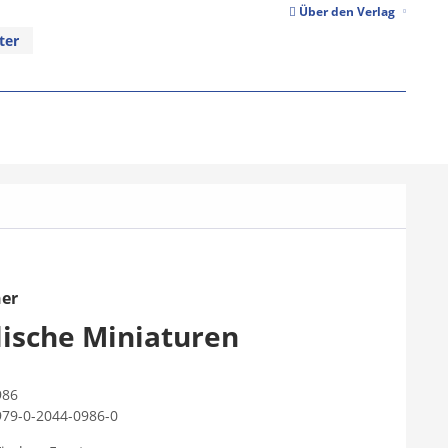
Über den Verlag
ter
her
lische Miniaturen
986
979-0-2044-0986-0