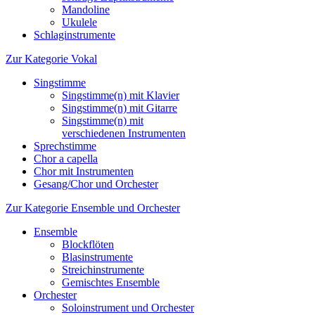
Mandoline
Ukulele
Schlaginstrumente
Zur Kategorie Vokal
Singstimme
Singstimme(n) mit Klavier
Singstimme(n) mit Gitarre
Singstimme(n) mit
verschiedenen Instrumenten
Sprechstimme
Chor a capella
Chor mit Instrumenten
Gesang/Chor und Orchester
Zur Kategorie Ensemble und Orchester
Ensemble
Blockflöten
Blasinstrumente
Streichinstrumente
Gemischtes Ensemble
Orchester
Soloinstrument und Orchester