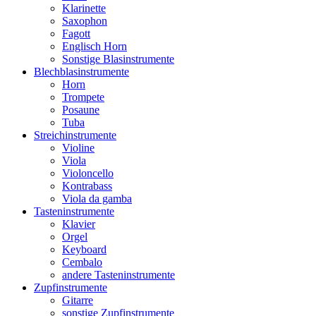
Klarinette
Saxophon
Fagott
Englisch Horn
Sonstige Blasinstrumente
Blechblasinstrumente
Horn
Trompete
Posaune
Tuba
Streichinstrumente
Violine
Viola
Violoncello
Kontrabass
Viola da gamba
Tasteninstrumente
Klavier
Orgel
Keyboard
Cembalo
andere Tasteninstrumente
Zupfinstrumente
Gitarre
sonstige Zupfinstrumente