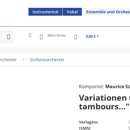
Instrumental
Vokal
Ensemble und Orches
Mein Konto
0,00 € *
rchester
Sinfonieorchester
Komponist:
Maurice S
Variationen
tambours..."
Verlagsnr.
ISMN: