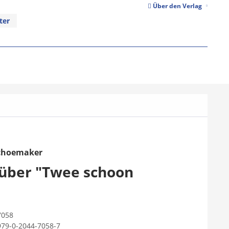
Über den Verlag
ter
choemaker
 über "Twee schoon
7058
979-0-2044-7058-7