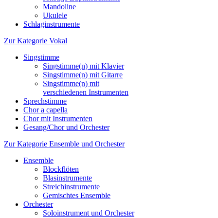
Mandoline
Ukulele
Schlaginstrumente
Zur Kategorie Vokal
Singstimme
Singstimme(n) mit Klavier
Singstimme(n) mit Gitarre
Singstimme(n) mit
verschiedenen Instrumenten
Sprechstimme
Chor a capella
Chor mit Instrumenten
Gesang/Chor und Orchester
Zur Kategorie Ensemble und Orchester
Ensemble
Blockflöten
Blasinstrumente
Streichinstrumente
Gemischtes Ensemble
Orchester
Soloinstrument und Orchester