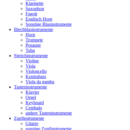
Klarinette
Saxophon
Fagott
Englisch Horn
Sonstige Blasinstrumente
Blechblasinstrumente
Horn
Trompete
Posaune
Tuba
Streichinstrumente
Violine
Viola
Violoncello
Kontrabass
Viola da gamba
Tasteninstrumente
Klavier
Orgel
Keyboard
Cembalo
andere Tasteninstrumente
Zupfinstrumente
Gitarre
sonstige Zupfinstrumente