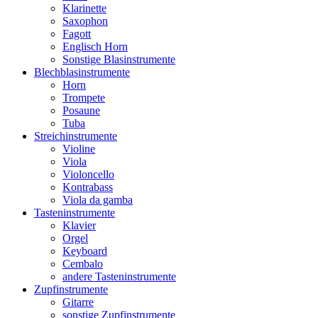
Klarinette
Saxophon
Fagott
Englisch Horn
Sonstige Blasinstrumente
Blechblasinstrumente
Horn
Trompete
Posaune
Tuba
Streichinstrumente
Violine
Viola
Violoncello
Kontrabass
Viola da gamba
Tasteninstrumente
Klavier
Orgel
Keyboard
Cembalo
andere Tasteninstrumente
Zupfinstrumente
Gitarre
sonstige Zupfinstrumente