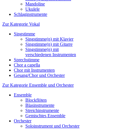
Mandoline
Ukulele
Schlaginstrumente
Zur Kategorie Vokal
Singstimme
Singstimme(n) mit Klavier
Singstimme(n) mit Gitarre
Singstimme(n) mit
verschiedenen Instrumenten
Sprechstimme
Chor a capella
Chor mit Instrumenten
Gesang/Chor und Orchester
Zur Kategorie Ensemble und Orchester
Ensemble
Blockflöten
Blasinstrumente
Streichinstrumente
Gemischtes Ensemble
Orchester
Soloinstrument und Orchester