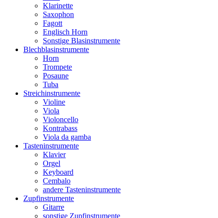
Klarinette
Saxophon
Fagott
Englisch Horn
Sonstige Blasinstrumente
Blechblasinstrumente
Horn
Trompete
Posaune
Tuba
Streichinstrumente
Violine
Viola
Violoncello
Kontrabass
Viola da gamba
Tasteninstrumente
Klavier
Orgel
Keyboard
Cembalo
andere Tasteninstrumente
Zupfinstrumente
Gitarre
sonstige Zupfinstrumente