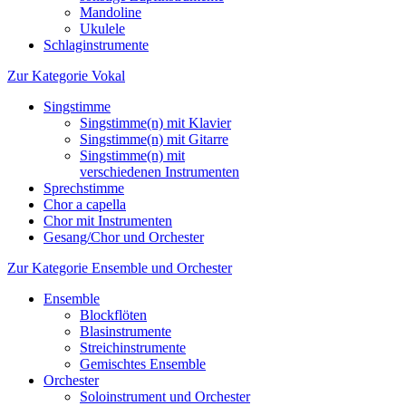
Mandoline
Ukulele
Schlaginstrumente
Zur Kategorie Vokal
Singstimme
Singstimme(n) mit Klavier
Singstimme(n) mit Gitarre
Singstimme(n) mit
verschiedenen Instrumenten
Sprechstimme
Chor a capella
Chor mit Instrumenten
Gesang/Chor und Orchester
Zur Kategorie Ensemble und Orchester
Ensemble
Blockflöten
Blasinstrumente
Streichinstrumente
Gemischtes Ensemble
Orchester
Soloinstrument und Orchester