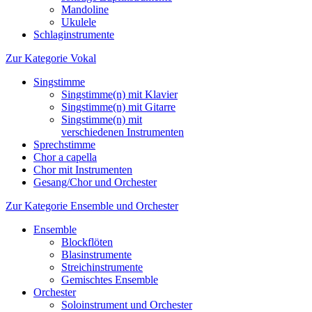
Mandoline
Ukulele
Schlaginstrumente
Zur Kategorie Vokal
Singstimme
Singstimme(n) mit Klavier
Singstimme(n) mit Gitarre
Singstimme(n) mit
verschiedenen Instrumenten
Sprechstimme
Chor a capella
Chor mit Instrumenten
Gesang/Chor und Orchester
Zur Kategorie Ensemble und Orchester
Ensemble
Blockflöten
Blasinstrumente
Streichinstrumente
Gemischtes Ensemble
Orchester
Soloinstrument und Orchester