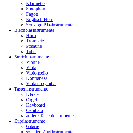
Klarinette
Saxophon
Fagott
Englisch Horn
Sonstige Blasinstrumente
Blechblasinstrumente
Horn
Trompete
Posaune
Tuba
Streichinstrumente
Violine
Viola
Violoncello
Kontrabass
Viola da gamba
Tasteninstrumente
Klavier
Orgel
Keyboard
Cembalo
andere Tasteninstrumente
Zupfinstrumente
Gitarre
sonstige Zupfinstrumente