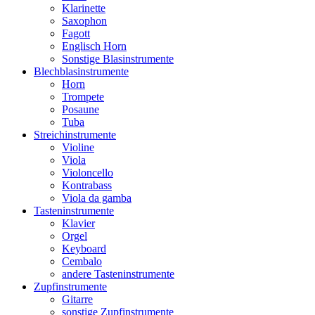
Klarinette
Saxophon
Fagott
Englisch Horn
Sonstige Blasinstrumente
Blechblasinstrumente
Horn
Trompete
Posaune
Tuba
Streichinstrumente
Violine
Viola
Violoncello
Kontrabass
Viola da gamba
Tasteninstrumente
Klavier
Orgel
Keyboard
Cembalo
andere Tasteninstrumente
Zupfinstrumente
Gitarre
sonstige Zupfinstrumente