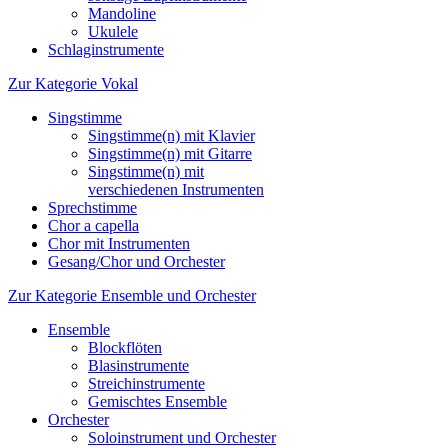
Mandoline
Ukulele
Schlaginstrumente
Zur Kategorie Vokal
Singstimme
Singstimme(n) mit Klavier
Singstimme(n) mit Gitarre
Singstimme(n) mit
verschiedenen Instrumenten
Sprechstimme
Chor a capella
Chor mit Instrumenten
Gesang/Chor und Orchester
Zur Kategorie Ensemble und Orchester
Ensemble
Blockflöten
Blasinstrumente
Streichinstrumente
Gemischtes Ensemble
Orchester
Soloinstrument und Orchester