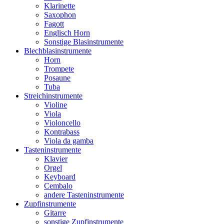
Klarinette
Saxophon
Fagott
Englisch Horn
Sonstige Blasinstrumente
Blechblasinstrumente
Horn
Trompete
Posaune
Tuba
Streichinstrumente
Violine
Viola
Violoncello
Kontrabass
Viola da gamba
Tasteninstrumente
Klavier
Orgel
Keyboard
Cembalo
andere Tasteninstrumente
Zupfinstrumente
Gitarre
sonstige Zupfinstrumente