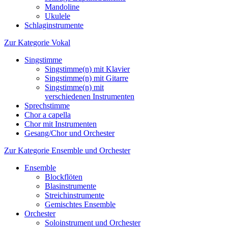
Mandoline
Ukulele
Schlaginstrumente
Zur Kategorie Vokal
Singstimme
Singstimme(n) mit Klavier
Singstimme(n) mit Gitarre
Singstimme(n) mit
verschiedenen Instrumenten
Sprechstimme
Chor a capella
Chor mit Instrumenten
Gesang/Chor und Orchester
Zur Kategorie Ensemble und Orchester
Ensemble
Blockflöten
Blasinstrumente
Streichinstrumente
Gemischtes Ensemble
Orchester
Soloinstrument und Orchester