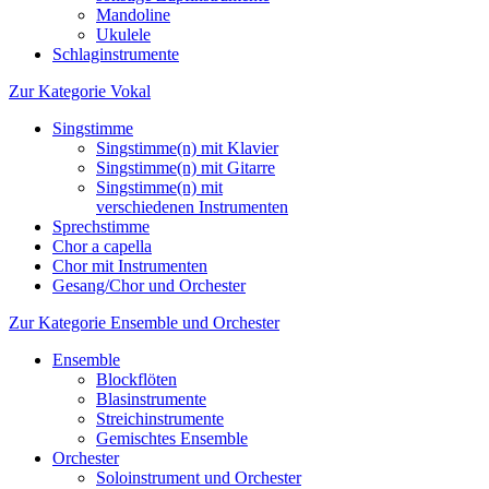
Mandoline
Ukulele
Schlaginstrumente
Zur Kategorie Vokal
Singstimme
Singstimme(n) mit Klavier
Singstimme(n) mit Gitarre
Singstimme(n) mit
verschiedenen Instrumenten
Sprechstimme
Chor a capella
Chor mit Instrumenten
Gesang/Chor und Orchester
Zur Kategorie Ensemble und Orchester
Ensemble
Blockflöten
Blasinstrumente
Streichinstrumente
Gemischtes Ensemble
Orchester
Soloinstrument und Orchester