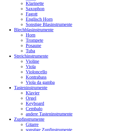
Klarinette
Saxophon
Fagott
Englisch Horn
Sonstige Blasinstrumente
Blechblasinstrumente
Horn
Trompete
Posaune
Tuba
Streichinstrumente
Violine
Viola
Violoncello
Kontrabass
Viola da gamba
Tasteninstrumente
Klavier
Orgel
Keyboard
Cembalo
andere Tasteninstrumente
Zupfinstrumente
Gitarre
sonstige Zupfinstrumente