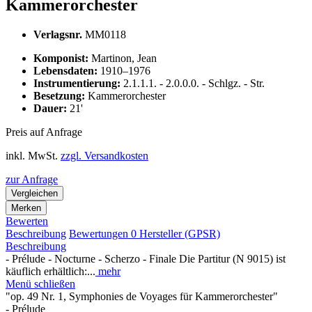
Kammerorchester
Verlagsnr.
MM0118
Komponist:
Martinon, Jean
Lebensdaten:
1910–1976
Instrumentierung:
2.1.1.1. - 2.0.0.0. - Schlgz. - Str.
Besetzung:
Kammerorchester
Dauer:
21'
Preis auf Anfrage
inkl. MwSt.
zzgl. Versandkosten
zur Anfrage
Vergleichen
Merken
Bewerten
Beschreibung
Bewertungen
0
Hersteller (GPSR)
Beschreibung
- Prélude - Nocturne - Scherzo - Finale Die Partitur (N 9015) ist
käuflich erhältlich:...
mehr
Menü schließen
"op. 49 Nr. 1, Symphonies de Voyages für Kammerorchester"
- Prélude