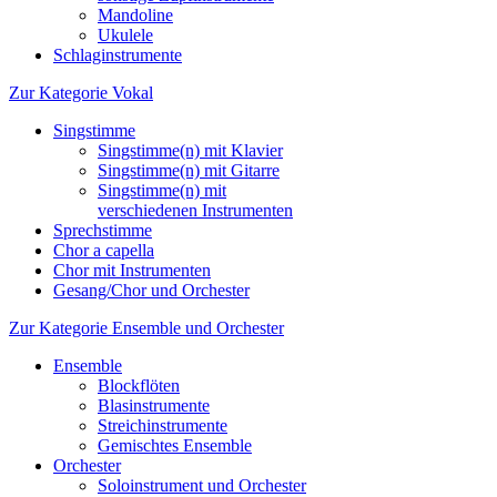
Mandoline
Ukulele
Schlaginstrumente
Zur Kategorie Vokal
Singstimme
Singstimme(n) mit Klavier
Singstimme(n) mit Gitarre
Singstimme(n) mit
verschiedenen Instrumenten
Sprechstimme
Chor a capella
Chor mit Instrumenten
Gesang/Chor und Orchester
Zur Kategorie Ensemble und Orchester
Ensemble
Blockflöten
Blasinstrumente
Streichinstrumente
Gemischtes Ensemble
Orchester
Soloinstrument und Orchester