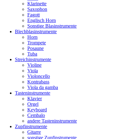
Klarinette
Saxophon
Fagott
Englisch Horn
Sonstige Blasinstrumente
Blechblasinstrumente
Horn
Trompete
Posaune
Tuba
Streichinstrumente
Violine
Viola
Violoncello
Kontrabass
Viola da gamba
Tasteninstrumente
Klavier
Orgel
Keyboard
Cembalo
andere Tasteninstrumente
Zupfinstrumente
Gitarre
sonstige Zupfinstrumente