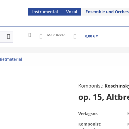
Instrumental
Vokal
Ensemble und Orches
Mein Konto
0,00 € *
ietmaterial
Komponist:
Koschinsky
op. 15, Altb
Verlagsnr.
Komponist: