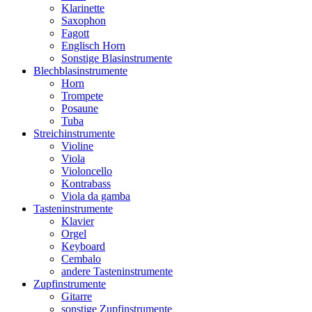
Klarinette
Saxophon
Fagott
Englisch Horn
Sonstige Blasinstrumente
Blechblasinstrumente
Horn
Trompete
Posaune
Tuba
Streichinstrumente
Violine
Viola
Violoncello
Kontrabass
Viola da gamba
Tasteninstrumente
Klavier
Orgel
Keyboard
Cembalo
andere Tasteninstrumente
Zupfinstrumente
Gitarre
sonstige Zupfinstrumente