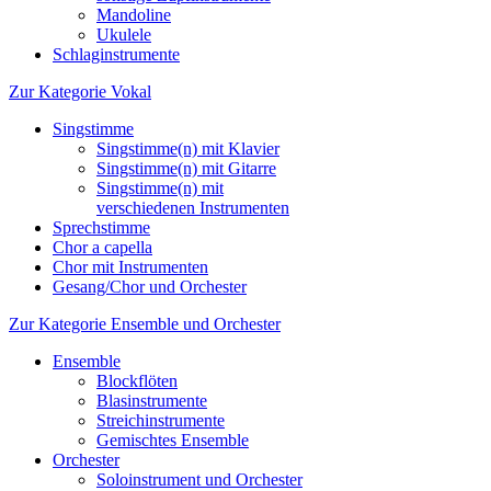
Mandoline
Ukulele
Schlaginstrumente
Zur Kategorie Vokal
Singstimme
Singstimme(n) mit Klavier
Singstimme(n) mit Gitarre
Singstimme(n) mit
verschiedenen Instrumenten
Sprechstimme
Chor a capella
Chor mit Instrumenten
Gesang/Chor und Orchester
Zur Kategorie Ensemble und Orchester
Ensemble
Blockflöten
Blasinstrumente
Streichinstrumente
Gemischtes Ensemble
Orchester
Soloinstrument und Orchester