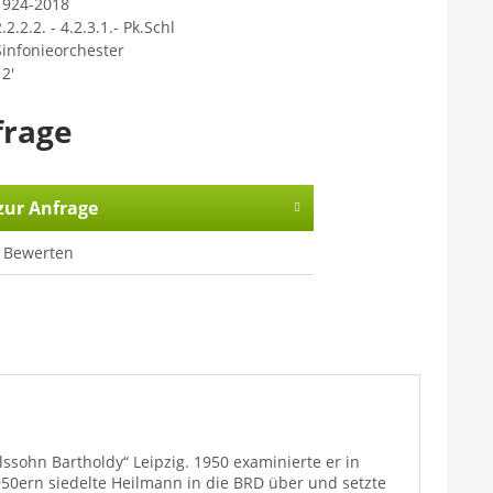
1924-2018
.2.2.2. - 4.2.3.1.- Pk.Schl
Sinfonieorchester
2'
frage
zur Anfrage
Bewerten
ssohn Bartholdy“ Leipzig. 1950 examinierte er in
950ern siedelte Heilmann in die BRD über und setzte