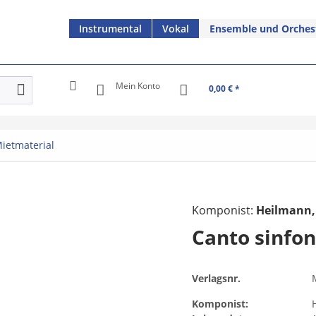
Instrumental
Vokal
Ensemble und Orches
Mein Konto
0,00 € *
ietmaterial
Komponist:
Heilmann,
Canto sinfon
Verlagsnr.
Komponist: