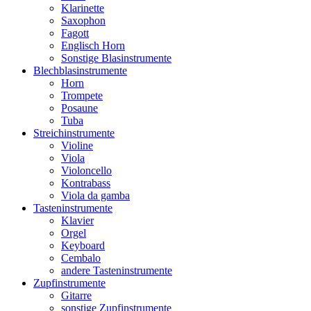
Klarinette
Saxophon
Fagott
Englisch Horn
Sonstige Blasinstrumente
Blechblasinstrumente
Horn
Trompete
Posaune
Tuba
Streichinstrumente
Violine
Viola
Violoncello
Kontrabass
Viola da gamba
Tasteninstrumente
Klavier
Orgel
Keyboard
Cembalo
andere Tasteninstrumente
Zupfinstrumente
Gitarre
sonstige Zupfinstrumente