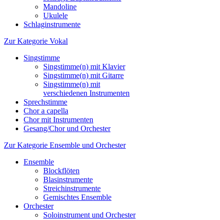
Mandoline
Ukulele
Schlaginstrumente
Zur Kategorie Vokal
Singstimme
Singstimme(n) mit Klavier
Singstimme(n) mit Gitarre
Singstimme(n) mit
verschiedenen Instrumenten
Sprechstimme
Chor a capella
Chor mit Instrumenten
Gesang/Chor und Orchester
Zur Kategorie Ensemble und Orchester
Ensemble
Blockflöten
Blasinstrumente
Streichinstrumente
Gemischtes Ensemble
Orchester
Soloinstrument und Orchester