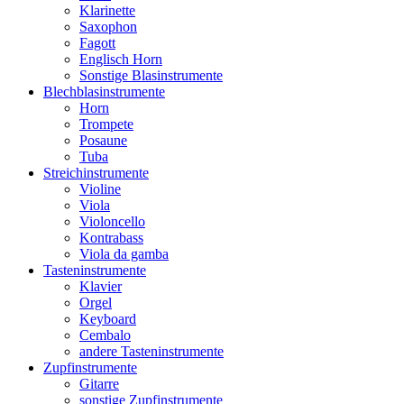
Klarinette
Saxophon
Fagott
Englisch Horn
Sonstige Blasinstrumente
Blechblasinstrumente
Horn
Trompete
Posaune
Tuba
Streichinstrumente
Violine
Viola
Violoncello
Kontrabass
Viola da gamba
Tasteninstrumente
Klavier
Orgel
Keyboard
Cembalo
andere Tasteninstrumente
Zupfinstrumente
Gitarre
sonstige Zupfinstrumente