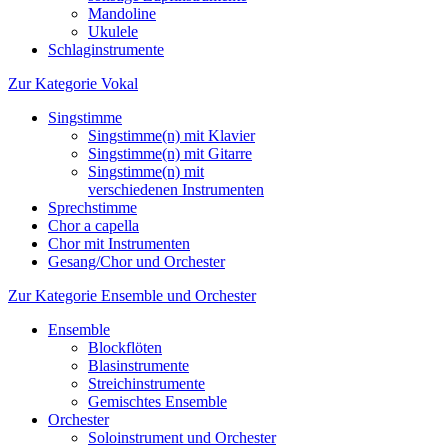
Mandoline
Ukulele
Schlaginstrumente
Zur Kategorie Vokal
Singstimme
Singstimme(n) mit Klavier
Singstimme(n) mit Gitarre
Singstimme(n) mit
verschiedenen Instrumenten
Sprechstimme
Chor a capella
Chor mit Instrumenten
Gesang/Chor und Orchester
Zur Kategorie Ensemble und Orchester
Ensemble
Blockflöten
Blasinstrumente
Streichinstrumente
Gemischtes Ensemble
Orchester
Soloinstrument und Orchester