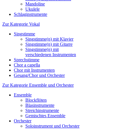
Mandoline
Ukulele
Schlaginstrumente
Zur Kategorie Vokal
Singstimme
Singstimme(n) mit Klavier
Singstimme(n) mit Gitarre
Singstimme(n) mit
verschiedenen Instrumenten
Sprechstimme
Chor a capella
Chor mit Instrumenten
Gesang/Chor und Orchester
Zur Kategorie Ensemble und Orchester
Ensemble
Blockflöten
Blasinstrumente
Streichinstrumente
Gemischtes Ensemble
Orchester
Soloinstrument und Orchester