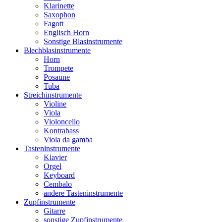
Klarinette
Saxophon
Fagott
Englisch Horn
Sonstige Blasinstrumente
Blechblasinstrumente
Horn
Trompete
Posaune
Tuba
Streichinstrumente
Violine
Viola
Violoncello
Kontrabass
Viola da gamba
Tasteninstrumente
Klavier
Orgel
Keyboard
Cembalo
andere Tasteninstrumente
Zupfinstrumente
Gitarre
sonstige Zupfinstrumente