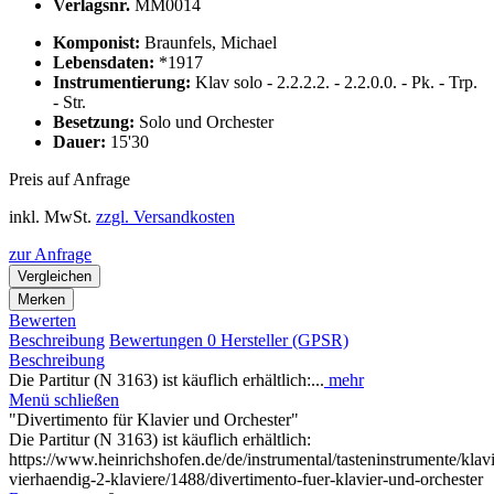
Verlagsnr.
MM0014
Komponist:
Braunfels, Michael
Lebensdaten:
*1917
Instrumentierung:
Klav solo - 2.2.2.2. - 2.2.0.0. - Pk. - Trp.
- Str.
Besetzung:
Solo und Orchester
Dauer:
15'30
Preis auf Anfrage
inkl. MwSt.
zzgl. Versandkosten
zur Anfrage
Vergleichen
Merken
Bewerten
Beschreibung
Bewertungen
0
Hersteller (GPSR)
Beschreibung
Die Partitur (N 3163) ist käuflich erhältlich:...
mehr
Menü schließen
"Divertimento für Klavier und Orchester"
Die Partitur (N 3163) ist käuflich erhältlich:
https://www.heinrichshofen.de/de/instrumental/tasteninstrumente/klavi
vierhaendig-2-klaviere/1488/divertimento-fuer-klavier-und-orchester