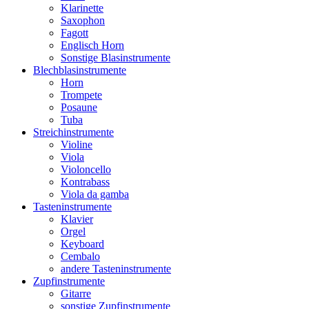
Klarinette
Saxophon
Fagott
Englisch Horn
Sonstige Blasinstrumente
Blechblasinstrumente
Horn
Trompete
Posaune
Tuba
Streichinstrumente
Violine
Viola
Violoncello
Kontrabass
Viola da gamba
Tasteninstrumente
Klavier
Orgel
Keyboard
Cembalo
andere Tasteninstrumente
Zupfinstrumente
Gitarre
sonstige Zupfinstrumente