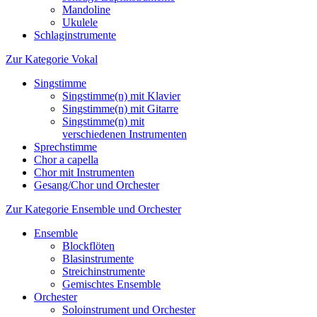
Mandoline
Ukulele
Schlaginstrumente
Zur Kategorie Vokal
Singstimme
Singstimme(n) mit Klavier
Singstimme(n) mit Gitarre
Singstimme(n) mit
verschiedenen Instrumenten
Sprechstimme
Chor a capella
Chor mit Instrumenten
Gesang/Chor und Orchester
Zur Kategorie Ensemble und Orchester
Ensemble
Blockflöten
Blasinstrumente
Streichinstrumente
Gemischtes Ensemble
Orchester
Soloinstrument und Orchester