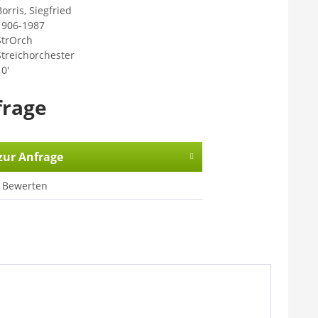
orris, Siegfried
1906-1987
StrOrch
Streichorchester
0'
frage
zur Anfrage
Bewerten