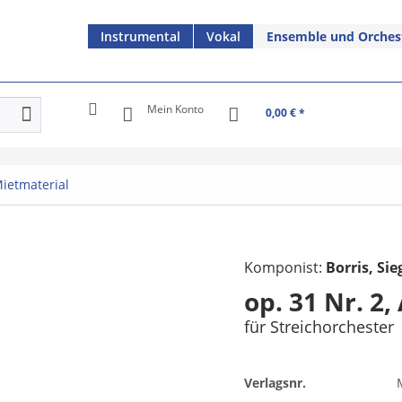
Instrumental
Vokal
Ensemble und Orches
Mein Konto
0,00 € *
ietmaterial
Komponist:
Borris, Sie
op. 31 Nr. 2,
für Streichorchester
Verlagsnr.