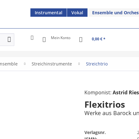
Instrumental
Vokal
Ensemble und Orches
Mein Konto
0,00 € *
nsemble
Streichinstrumente
Streichtrio
Komponist:
Astrid Rie
Flexitrios
Werke aus Barock un
Verlagsnr.
ISMN: