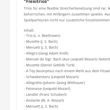
"Flexitrios"
Trios für eine flexible Streicherbesetzung sind rar. 
beherrschen, mit Anfängern zusammen spielen. Auch 
Spielpartituren nicht nur zusätzliche Einzelstimme
Inhalt:
- Trio (L. v. Beethoven)
- Musette (J. S. Bach)
- Menuett (J. S. Bach)
- Allegro (Geog Adam Kreß)
- Menuet de Sigr. Bach (Aus Leopold Mozarts Note
- Musette (Daniel Gottlob Türk)
- A Toy (Anonymus nach einem Werk aus dem Fitzwill
- Schwabentanz (Leopold Mozart)
- Allegretto (Johann Georg Witthauer)
- Polonaise (Leopold Mozart)
- Ländler (Franz Schubert)
- Andante (W. A. Mozart)
- Menuett (J. S. Bach)