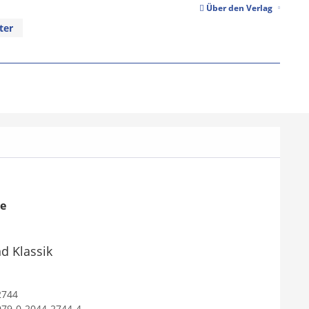
Über den Verlag
ter
se
d Klassik
2744
979-0-2044-2744-4