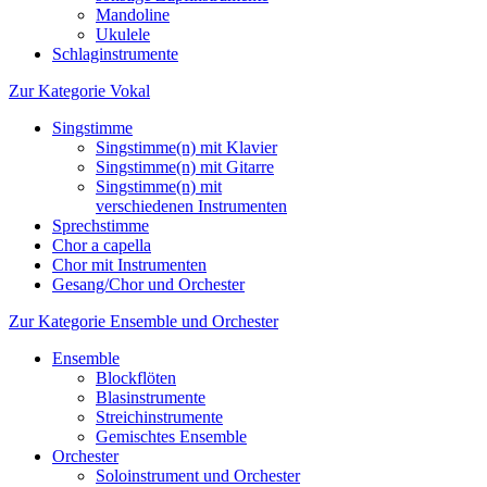
Mandoline
Ukulele
Schlaginstrumente
Zur Kategorie Vokal
Singstimme
Singstimme(n) mit Klavier
Singstimme(n) mit Gitarre
Singstimme(n) mit
verschiedenen Instrumenten
Sprechstimme
Chor a capella
Chor mit Instrumenten
Gesang/Chor und Orchester
Zur Kategorie Ensemble und Orchester
Ensemble
Blockflöten
Blasinstrumente
Streichinstrumente
Gemischtes Ensemble
Orchester
Soloinstrument und Orchester