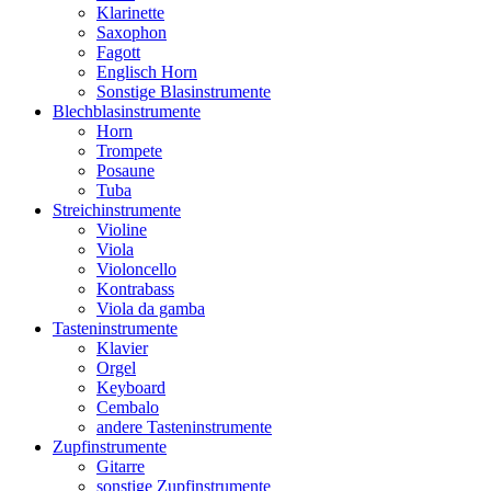
Klarinette
Saxophon
Fagott
Englisch Horn
Sonstige Blasinstrumente
Blechblasinstrumente
Horn
Trompete
Posaune
Tuba
Streichinstrumente
Violine
Viola
Violoncello
Kontrabass
Viola da gamba
Tasteninstrumente
Klavier
Orgel
Keyboard
Cembalo
andere Tasteninstrumente
Zupfinstrumente
Gitarre
sonstige Zupfinstrumente