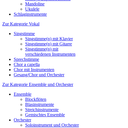
Mandoline
Ukulele
Schlaginstrumente
Zur Kategorie Vokal
Singstimme
Singstimme(n) mit Klavier
Singstimme(n) mit Gitarre
Singstimme(n) mit
verschiedenen Instrumenten
Sprechstimme
Chor a capella
Chor mit Instrumenten
Gesang/Chor und Orchester
Zur Kategorie Ensemble und Orchester
Ensemble
Blockflöten
Blasinstrumente
Streichinstrumente
Gemischtes Ensemble
Orchester
Soloinstrument und Orchester