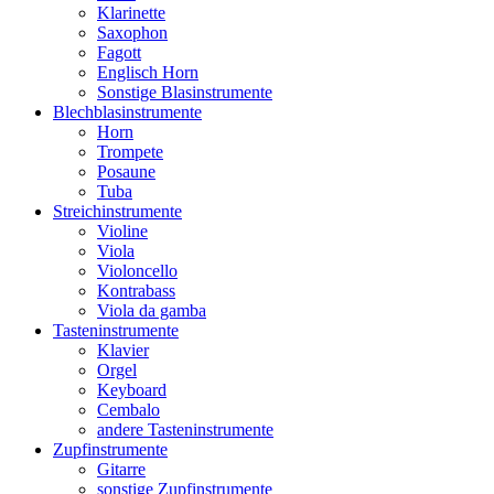
Klarinette
Saxophon
Fagott
Englisch Horn
Sonstige Blasinstrumente
Blechblasinstrumente
Horn
Trompete
Posaune
Tuba
Streichinstrumente
Violine
Viola
Violoncello
Kontrabass
Viola da gamba
Tasteninstrumente
Klavier
Orgel
Keyboard
Cembalo
andere Tasteninstrumente
Zupfinstrumente
Gitarre
sonstige Zupfinstrumente