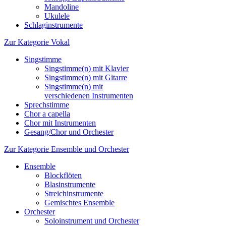
Mandoline
Ukulele
Schlaginstrumente
Zur Kategorie Vokal
Singstimme
Singstimme(n) mit Klavier
Singstimme(n) mit Gitarre
Singstimme(n) mit
verschiedenen Instrumenten
Sprechstimme
Chor a capella
Chor mit Instrumenten
Gesang/Chor und Orchester
Zur Kategorie Ensemble und Orchester
Ensemble
Blockflöten
Blasinstrumente
Streichinstrumente
Gemischtes Ensemble
Orchester
Soloinstrument und Orchester