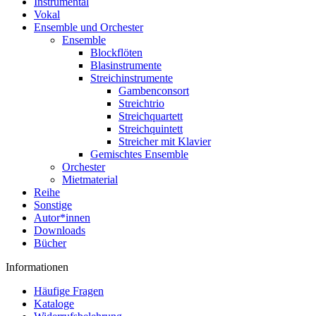
Instrumental
Vokal
Ensemble und Orchester
Ensemble
Blockflöten
Blasinstrumente
Streichinstrumente
Gambenconsort
Streichtrio
Streichquartett
Streichquintett
Streicher mit Klavier
Gemischtes Ensemble
Orchester
Mietmaterial
Reihe
Sonstige
Autor*innen
Downloads
Bücher
Informationen
Häufige Fragen
Kataloge