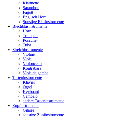
Klarinette
Saxophon
Fagott
Englisch Horn
Sonstige Blasinstrumente
Blechblasinstrumente
Horn
Trompete
Posaune
Tuba
Streichinstrumente
Violine
Viola
Violoncello
Kontrabass
Viola da gamba
Tasteninstrumente
Klavier
Orgel
Keyboard
Cembalo
andere Tasteninstrumente
Zupfinstrumente
Gitarre
sonstige Zupfinstrumente