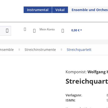
Instrumental
Vokal
Ensemble und Orches
Mein Konto
0,00 € *
nsemble
Streichinstrumente
Streichquartett
Komponist:
Wolfgang
Streichquart
Verlagsnr.
ISMN: