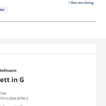
Über den Verlag
ter
 Hofmann
ett in G
8794
979-0-2044-8794-3