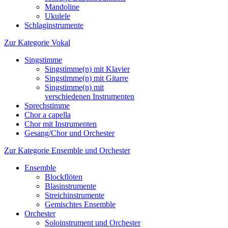
Mandoline
Ukulele
Schlaginstrumente
Zur Kategorie Vokal
Singstimme
Singstimme(n) mit Klavier
Singstimme(n) mit Gitarre
Singstimme(n) mit
verschiedenen Instrumenten
Sprechstimme
Chor a capella
Chor mit Instrumenten
Gesang/Chor und Orchester
Zur Kategorie Ensemble und Orchester
Ensemble
Blockflöten
Blasinstrumente
Streichinstrumente
Gemischtes Ensemble
Orchester
Soloinstrument und Orchester