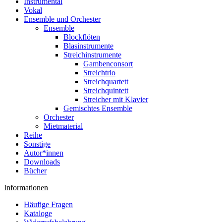
Instrumental
Vokal
Ensemble und Orchester
Ensemble
Blockflöten
Blasinstrumente
Streichinstrumente
Gambenconsort
Streichtrio
Streichquartett
Streichquintett
Streicher mit Klavier
Gemischtes Ensemble
Orchester
Mietmaterial
Reihe
Sonstige
Autor*innen
Downloads
Bücher
Informationen
Häufige Fragen
Kataloge