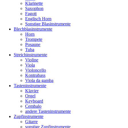
Klarinette
Saxophon
Fagott
Englisch Horn
Sonstige Blasinstrumente
Blechblasinstrumente
Horn
Trompete
Posaune
Tuba
Streichinstrumente
Violine
Viola
Violoncello
Kontrabass
Viola da gamba
Tasteninstrumente
Klavier
Orgel
Keyboard
Cembalo
andere Tasteninstrumente
Zupfinstrumente
Gitarre
sonstige Zupfinstrumente