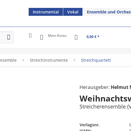
Instrumental
Vokal
Ensemble und Orches
Mein Konto
0,00 € *
nsemble
Streichinstrumente
Streichquartett
Herausgeber:
Helmut 
Weihnachts
Streicherensemble (V I, 
Verlagsnr.
ISMN: