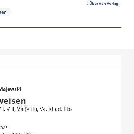
Über den Verlag
ter
Majewski
weisen
V II, Va (V III), Vc, Kl ad. lib)
6083
979-0-2044-6083-0