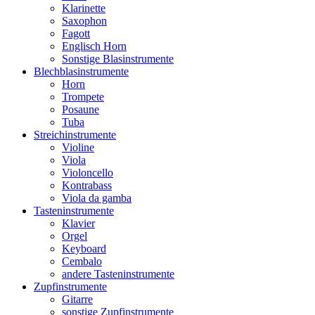
Klarinette
Saxophon
Fagott
Englisch Horn
Sonstige Blasinstrumente
Blechblasinstrumente
Horn
Trompete
Posaune
Tuba
Streichinstrumente
Violine
Viola
Violoncello
Kontrabass
Viola da gamba
Tasteninstrumente
Klavier
Orgel
Keyboard
Cembalo
andere Tasteninstrumente
Zupfinstrumente
Gitarre
sonstige Zupfinstrumente