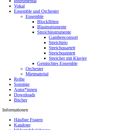
Instrumental
Vokal
Ensemble und Orchester
Ensemble
Blockflöten
Blasinstrumente
Streichinstrumente
Gambenconsort
Streichtrio
Streichquartett
Streichquintett
Streicher mit Klavier
Gemischtes Ensemble
Orchester
Mietmaterial
Reihe
Sonstige
Autor*innen
Downloads
Bücher
Informationen
Häufige Fragen
Kataloge