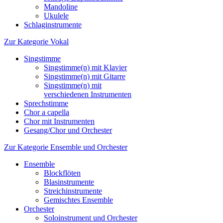
Mandoline
Ukulele
Schlaginstrumente
Zur Kategorie Vokal
Singstimme
Singstimme(n) mit Klavier
Singstimme(n) mit Gitarre
Singstimme(n) mit
verschiedenen Instrumenten
Sprechstimme
Chor a capella
Chor mit Instrumenten
Gesang/Chor und Orchester
Zur Kategorie Ensemble und Orchester
Ensemble
Blockflöten
Blasinstrumente
Streichinstrumente
Gemischtes Ensemble
Orchester
Soloinstrument und Orchester