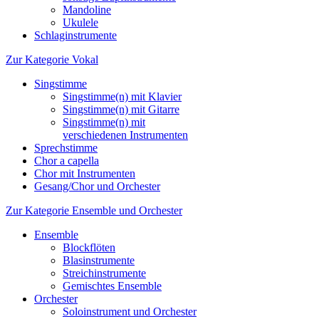
Mandoline
Ukulele
Schlaginstrumente
Zur Kategorie Vokal
Singstimme
Singstimme(n) mit Klavier
Singstimme(n) mit Gitarre
Singstimme(n) mit
verschiedenen Instrumenten
Sprechstimme
Chor a capella
Chor mit Instrumenten
Gesang/Chor und Orchester
Zur Kategorie Ensemble und Orchester
Ensemble
Blockflöten
Blasinstrumente
Streichinstrumente
Gemischtes Ensemble
Orchester
Soloinstrument und Orchester