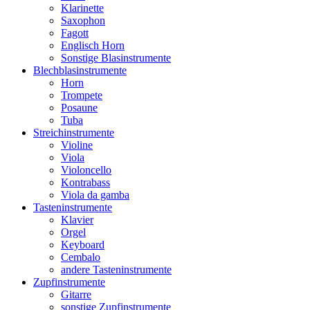
Klarinette
Saxophon
Fagott
Englisch Horn
Sonstige Blasinstrumente
Blechblasinstrumente
Horn
Trompete
Posaune
Tuba
Streichinstrumente
Violine
Viola
Violoncello
Kontrabass
Viola da gamba
Tasteninstrumente
Klavier
Orgel
Keyboard
Cembalo
andere Tasteninstrumente
Zupfinstrumente
Gitarre
sonstige Zupfinstrumente