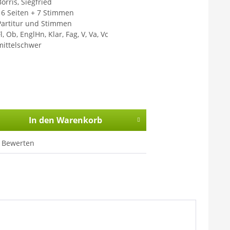
orris, Siegfried
16 Seiten + 7 Stimmen
Partitur und Stimmen
l, Ob, EnglHn, Klar, Fag, V, Va, Vc
mittelschwer
In den
Warenkorb
Bewerten