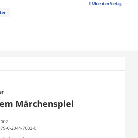
Über den Verlag
ter
er
nem Märchenspiel
7002
979-0-2044-7002-0