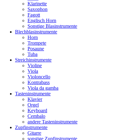
Klarinette
Saxophon
Fagott
Englisch Horn
Sonstige Blasinstrumente
Blechblasinstrumente
Horn
Trompete
Posaune
Tuba
Streichinstrumente
Violine
Viola
Violoncello
Kontrabass
Viola da gamba
Tasteninstrumente
Klavier
Orgel
Keyboard
Cembalo
andere Tasteninstrumente
Zupfinstrumente
Gitarre
sonstige Zupfinstrumente