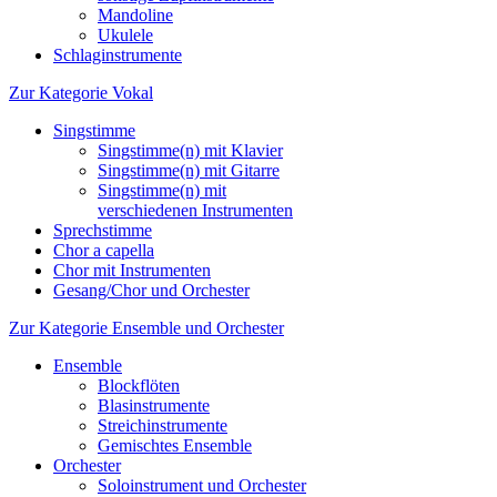
Mandoline
Ukulele
Schlaginstrumente
Zur Kategorie Vokal
Singstimme
Singstimme(n) mit Klavier
Singstimme(n) mit Gitarre
Singstimme(n) mit
verschiedenen Instrumenten
Sprechstimme
Chor a capella
Chor mit Instrumenten
Gesang/Chor und Orchester
Zur Kategorie Ensemble und Orchester
Ensemble
Blockflöten
Blasinstrumente
Streichinstrumente
Gemischtes Ensemble
Orchester
Soloinstrument und Orchester