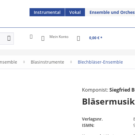
Instrumental
Vokal
Ensemble und Orches
Mein Konto
0,00 € *
nsemble
Blasinstrumente
Blechbläser-Ensemble
Komponist:
Siegfried B
Bläsermusik
Verlagsnr.
ISMN: