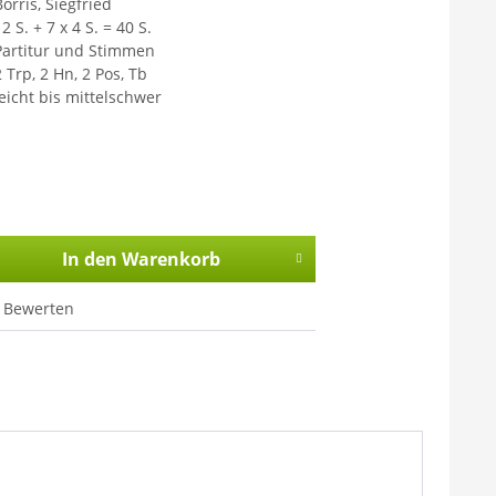
orris, Siegfried
2 S. + 7 x 4 S. = 40 S.
Partitur und Stimmen
 Trp, 2 Hn, 2 Pos, Tb
leicht bis mittelschwer
In den
Warenkorb
Bewerten