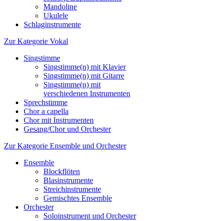
Mandoline
Ukulele
Schlaginstrumente
Zur Kategorie Vokal
Singstimme
Singstimme(n) mit Klavier
Singstimme(n) mit Gitarre
Singstimme(n) mit
verschiedenen Instrumenten
Sprechstimme
Chor a capella
Chor mit Instrumenten
Gesang/Chor und Orchester
Zur Kategorie Ensemble und Orchester
Ensemble
Blockflöten
Blasinstrumente
Streichinstrumente
Gemischtes Ensemble
Orchester
Soloinstrument und Orchester