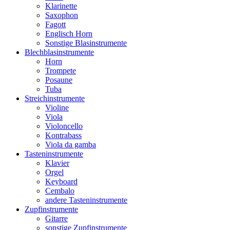
Klarinette
Saxophon
Fagott
Englisch Horn
Sonstige Blasinstrumente
Blechblasinstrumente
Horn
Trompete
Posaune
Tuba
Streichinstrumente
Violine
Viola
Violoncello
Kontrabass
Viola da gamba
Tasteninstrumente
Klavier
Orgel
Keyboard
Cembalo
andere Tasteninstrumente
Zupfinstrumente
Gitarre
sonstige Zupfinstrumente