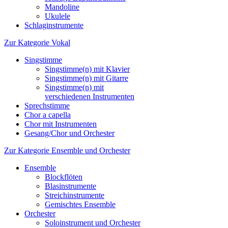
Mandoline
Ukulele
Schlaginstrumente
Zur Kategorie Vokal
Singstimme
Singstimme(n) mit Klavier
Singstimme(n) mit Gitarre
Singstimme(n) mit
verschiedenen Instrumenten
Sprechstimme
Chor a capella
Chor mit Instrumenten
Gesang/Chor und Orchester
Zur Kategorie Ensemble und Orchester
Ensemble
Blockflöten
Blasinstrumente
Streichinstrumente
Gemischtes Ensemble
Orchester
Soloinstrument und Orchester