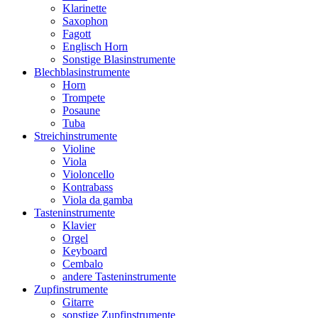
Klarinette
Saxophon
Fagott
Englisch Horn
Sonstige Blasinstrumente
Blechblasinstrumente
Horn
Trompete
Posaune
Tuba
Streichinstrumente
Violine
Viola
Violoncello
Kontrabass
Viola da gamba
Tasteninstrumente
Klavier
Orgel
Keyboard
Cembalo
andere Tasteninstrumente
Zupfinstrumente
Gitarre
sonstige Zupfinstrumente