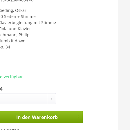
Rieding, Oskar
20 Seiten + Stimme
Klavierbegleitung mit Stimme
Viola und Klavier
Lehmann, Philip
dumb it down
op. 34
ad verfügbar
):
In den
Warenkorb