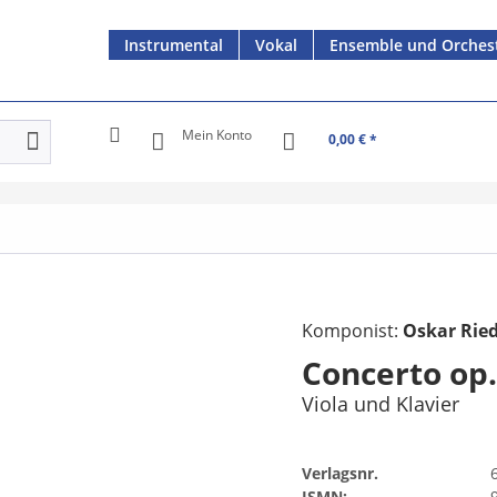
Instrumental
Vokal
Ensemble und Orches
Mein Konto
0,00 € *
Komponist:
Oskar Rie
Concerto op.
Viola und Klavier
Verlagsnr.
ISMN: