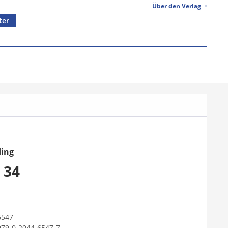
Über den Verlag
ter
ding
 34
6547
979-0-2044-6547-7