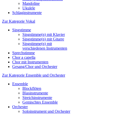
Mandoline
Ukulele
Schlaginstrumente
Zur Kategorie Vokal
Singstimme
Singstimme(n) mit Klavier
Singstimme(n) mit Gitarre
Singstimme(n) mit
verschiedenen Instrumenten
Sprechstimme
Chor a capella
Chor mit Instrumenten
Gesang/Chor und Orchester
Zur Kategorie Ensemble und Orchester
Ensemble
Blockflöten
Blasinstrumente
Streichinstrumente
Gemischtes Ensemble
Orchester
Soloinstrument und Orchester