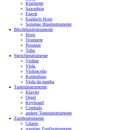
Klarinette
Saxophon
Fagott
Englisch Horn
Sonstige Blasinstrumente
Blechblasinstrumente
Horn
Trompete
Posaune
Tuba
Streichinstrumente
Violine
Viola
Violoncello
Kontrabass
Viola da gamba
Tasteninstrumente
Klavier
Orgel
Keyboard
Cembalo
andere Tasteninstrumente
Zupfinstrumente
Gitarre
sonstige Zupfinstrumente