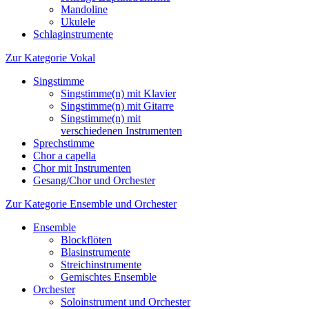
Mandoline
Ukulele
Schlaginstrumente
Zur Kategorie Vokal
Singstimme
Singstimme(n) mit Klavier
Singstimme(n) mit Gitarre
Singstimme(n) mit
verschiedenen Instrumenten
Sprechstimme
Chor a capella
Chor mit Instrumenten
Gesang/Chor und Orchester
Zur Kategorie Ensemble und Orchester
Ensemble
Blockflöten
Blasinstrumente
Streichinstrumente
Gemischtes Ensemble
Orchester
Soloinstrument und Orchester