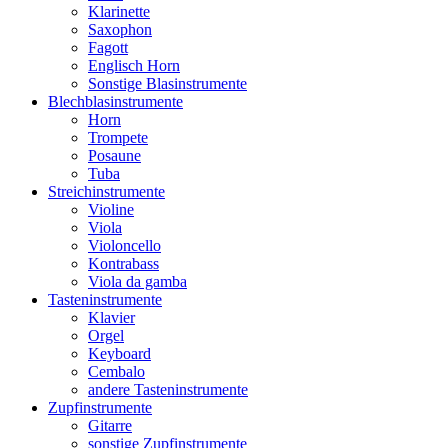
Klarinette
Saxophon
Fagott
Englisch Horn
Sonstige Blasinstrumente
Blechblasinstrumente
Horn
Trompete
Posaune
Tuba
Streichinstrumente
Violine
Viola
Violoncello
Kontrabass
Viola da gamba
Tasteninstrumente
Klavier
Orgel
Keyboard
Cembalo
andere Tasteninstrumente
Zupfinstrumente
Gitarre
sonstige Zupfinstrumente