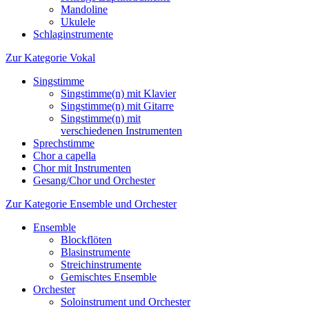
Mandoline
Ukulele
Schlaginstrumente
Zur Kategorie Vokal
Singstimme
Singstimme(n) mit Klavier
Singstimme(n) mit Gitarre
Singstimme(n) mit
verschiedenen Instrumenten
Sprechstimme
Chor a capella
Chor mit Instrumenten
Gesang/Chor und Orchester
Zur Kategorie Ensemble und Orchester
Ensemble
Blockflöten
Blasinstrumente
Streichinstrumente
Gemischtes Ensemble
Orchester
Soloinstrument und Orchester