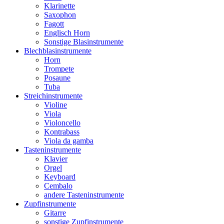
Klarinette
Saxophon
Fagott
Englisch Horn
Sonstige Blasinstrumente
Blechblasinstrumente
Horn
Trompete
Posaune
Tuba
Streichinstrumente
Violine
Viola
Violoncello
Kontrabass
Viola da gamba
Tasteninstrumente
Klavier
Orgel
Keyboard
Cembalo
andere Tasteninstrumente
Zupfinstrumente
Gitarre
sonstige Zupfinstrumente